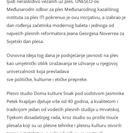
ljudi neraskidivo vezanih uz ples. UNESCO-ov
Međunarodni odbor za ples Međunarodnog kazališnog
instituta za ples ITI pokrenuo je ovu inicijativu, a izabrao je
dan rođenja začetnika modernog baleta i jednoga od
najvećih plesnih reformatora Jeana Georgesa Noverrea za
Svjetski dan plesa.
Osnovna ideja tog dana je podsjećanje javnosti na ples
kao umjetnički oblik izražavanja te uživanje u njegovoj
univerzalnosti koja prevladava
sve političke, kulturne i etičke prepreke.
Plesni studio Doma kulture Sisak pod vodstvom Jasminke
Petek Krapljan djeluje više od 40 godina, a kvalitetom i
tradicijom jedan od vodećih plesnih studija u Hrvatskoj.
Tijekom dosadašnjeg rada, kroz studio su prošle tisuće
plesača koji su uz plesne tehnike i plesnu kulturu stvorili