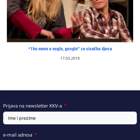
“Tko nema u vugla, googla” za sisačku djecu
17.03.2018
Prijava na newsletter KKV-a
e-mail adresa