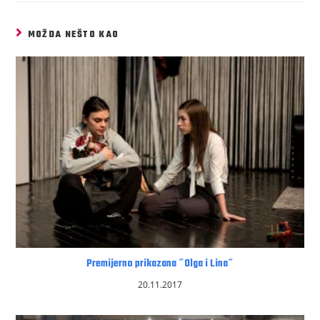
MOŽDA NEŠTO KAO
Premijerno prikazana ˝Olga i Lina˝
20.11.2017