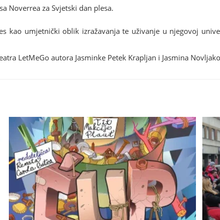
a Noverrea za Svjetski dan plesa.
s kao umjetnički oblik izražavanja te uživanje u njegovoj univer
teatra LetMeGo autora Jasminke Petek Krapljan i Jasmina Novljako