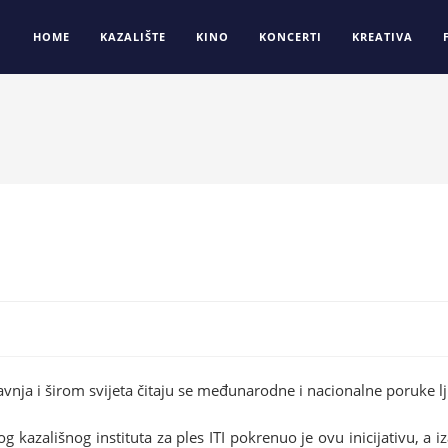
HOME
KAZALIŠTE
KINO
KONCERTI
KREATIVA
avnja i širom svijeta čitaju se međunarodne i nacionalne poruke l
ališnog instituta za ples ITI pokrenuo je ovu inicijativu, a i