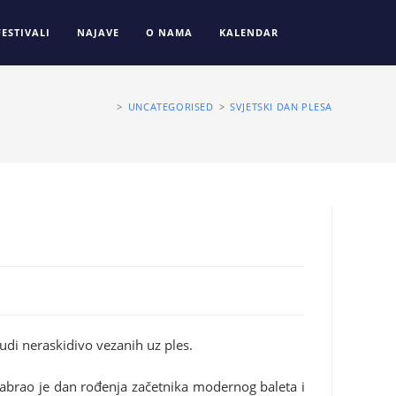
FESTIVALI
NAJAVE
O NAMA
KALENDAR
>
UNCATEGORISED
>
SVJETSKI DAN PLESA
judi neraskidivo vezanih uz ples.
zabrao je dan rođenja začetnika modernog baleta i