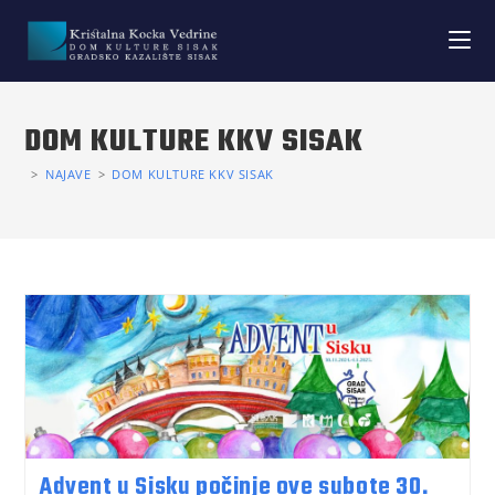
DOM KULTURE KKV SISAK
>
NAJAVE
>
DOM KULTURE KKV SISAK
Advent u Sisku počinje ove subote 30.