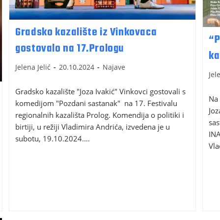
Gradsko kazalište iz Vinkovaca
“P
gostovalo na 17.Prologu
ka
Jelena Jelić
20.10.2024
Najave
Jel
Gradsko kazalište "Joza Ivakić" Vinkovci gostovali s
Na 
komedijom "Pozdani sastanak" na 17. Festivalu
Joz
regionalnih kazališta Prolog. Komendija o politiki i
sas
birtiji, u režiji Vladimira Andrića, izvedena je u
INA
subotu, 19.10.2024.…
Vl