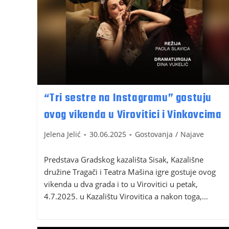
“Tri sestre na Instagramu” gostuju
ovog vikenda u Virovitici i Vinkovcima
Jelena Jelić
30.06.2025
Gostovanja
/
Najave
Predstava Gradskog kazališta Sisak, Kazališne
družine Tragači i Teatra Mašina igre gostuje ovog
vikenda u dva grada i to u Virovitici u petak,
4.7.2025. u Kazalištu Virovitica a nakon toga,…