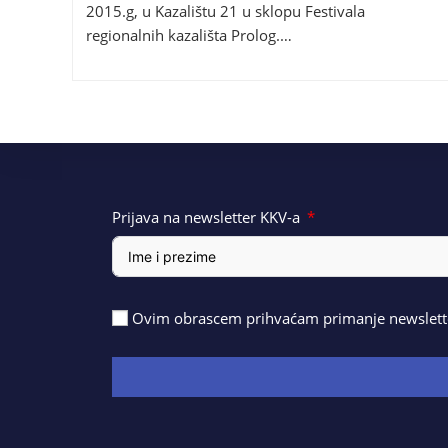
2015.g, u Kazalištu 21 u sklopu Festivala
regionalnih kazališta Prolog.…
Prijava na newsletter KKV-a
Ovim obrascem prihvaćam primanje newslette