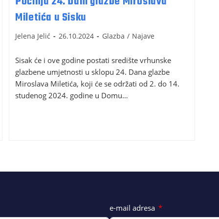
Počinju 24. Dani glazbe Miroslava
Miletića u Sisku
Jelena Jelić
26.10.2024
Glazba
/
Najave
Sisak će i ove godine postati središte vrhunske
glazbene umjetnosti u sklopu 24. Dana glazbe
Miroslava Miletića, koji će se održati od 2. do 14.
studenog 2024. godine u Domu…
e-mail adresa