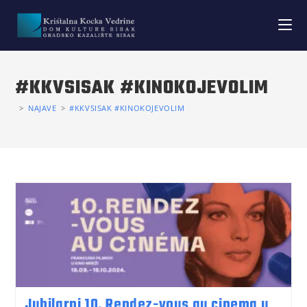
#KKVSISAK #KINOKOJEVOLIM
>
NAJAVE
>
#KKVSISAK #KINOKOJEVOLIM
Jubilarni 10. Rendez-vous au cinema u