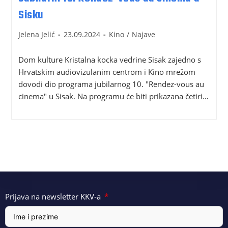
Sisku
Jelena Jelić
23.09.2024
Kino
/
Najave
Dom kulture Kristalna kocka vedrine Sisak zajedno s
Hrvatskim audiovizulanim centrom i Kino mrežom
dovodi dio programa jubilarnog 10. "Rendez-vous au
cinema" u Sisak. Na programu će biti prikazana četiri…
Prijava na newsletter KKV-a