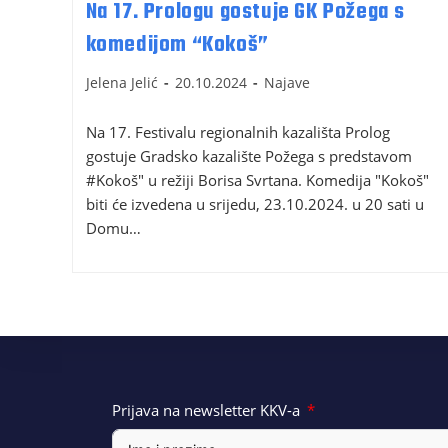
Na 17. Prologu gostuje GK Požega s
komedijom “Kokoš”
Jelena Jelić
20.10.2024
Najave
Na 17. Festivalu regionalnih kazališta Prolog
gostuje Gradsko kazalište Požega s predstavom
#Kokoš" u režiji Borisa Svrtana. Komedija "Kokoš"
biti će izvedena u srijedu, 23.10.2024. u 20 sati u
Domu…
Prijava na newsletter KKV-a