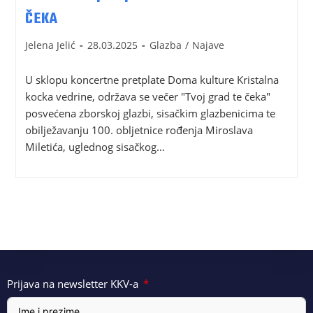
ČEKA
Jelena Jelić
28.03.2025
Glazba
/
Najave
U sklopu koncertne pretplate Doma kulture Kristalna
kocka vedrine, održava se večer "Tvoj grad te čeka"
posvećena zborskoj glazbi, sisačkim glazbenicima te
obilježavanju 100. obljetnice rođenja Miroslava
Miletića, uglednog sisačkog…
Prijava na newsletter KKV-a