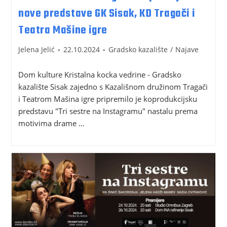
nove predstave GK Sisak, KD Tragači i
Teatra Mašine igre
Jelena Jelić
22.10.2024
Gradsko kazalište
/
Najave
Dom kulture Kristalna kocka vedrine - Gradsko
kazalište Sisak zajedno s Kazališnom družinom Tragači
i Teatrom Mašina igre pripremilo je koprodukcijsku
predstavu "Tri sestre na Instagramu" nastalu prema
motivima drame …