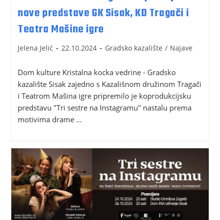
nove predstave GK Sisak, KD Tragači i
Teatra Mašine igre
Jelena Jelić
22.10.2024
Gradsko kazalište
/
Najave
Dom kulture Kristalna kocka vedrine - Gradsko
kazalište Sisak zajedno s Kazališnom družinom Tragači
i Teatrom Mašina igre pripremilo je koprodukcijsku
predstavu "Tri sestre na Instagramu" nastalu prema
motivima drame …