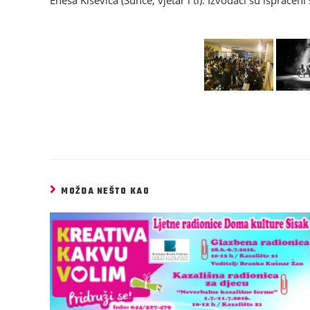
Enesa Kiševića (Sunce, vjetar i ti). Izvođači su ispraće
MOŽDA NEŠTO KAO