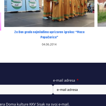
Za Dan grada najmlađima uprizoren igrokaz “Maca
Papučarica”
04.06.2014
e-mail adresa
ra Doma kulture KKV Sisak na svoj e-mail.