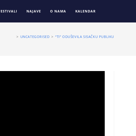
FESTIVALI
NAJAVE
O NAMA
KALENDAR
>
UNCATEGORISED
>
“TI” ODUŠEVILA SISAČKU PUBLIKU