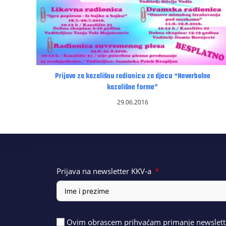
Prijave za kazališnu radionicu za djecu “Neverbalne
kazališne forme”
29.06.2016
Prijava na newsletter KKV-a
Ovim obrascem prihvaćam primanje newslette