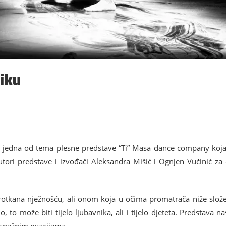
liku
 je jedna od tema plesne predstave “Ti” Masa dance company koj
tori predstave i izvođači Aleksandra Mišić i Ognjen Vučinić za
 protkana nježnošću, ali onom koja u očima promatrača niže slo
, to može biti tijelo ljubavnika, ali i tijelo djeteta. Predstava n