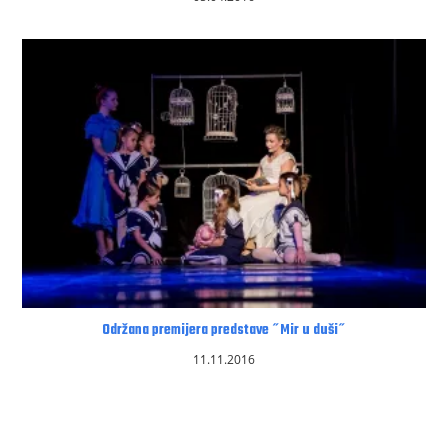
Održana premijera predstave ˝Mir u duši˝
11.11.2016