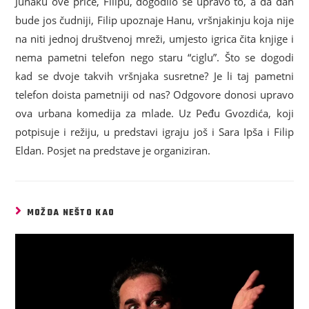
Junaku ove priče, Filipu, dogodilo se upravo to, a da dan
bude jos čudniji, Filip upoznaje Hanu, vršnjakinju koja nije
na niti jednoj društvenoj mreži, umjesto igrica čita knjige i
nema pametni telefon nego staru “ciglu”. Što se dogodi
kad se dvoje takvih vršnjaka susretne? Je li taj pametni
telefon doista pametniji od nas? Odgovore donosi upravo
ova urbana komedija za mlade. Uz Peđu Gvozdića, koji
potpisuje i režiju, u predstavi igraju još i Sara Ipša i Filip
Eldan. Posjet na predstave je organiziran.
MOŽDA NEŠTO KAO