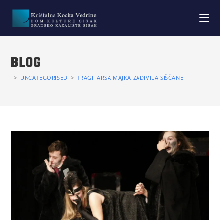
BLOG
>
UNCATEGORISED
>
TRAGIFARSA MAJKA ZADIVILA SIŠČANE