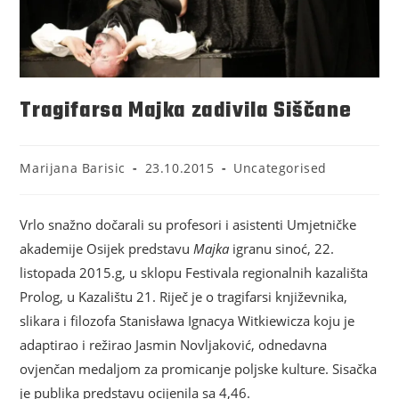
Tragifarsa Majka zadivila Siščane
Marijana Barisic
23.10.2015
Uncategorised
Vrlo snažno dočarali su profesori i asistenti Umjetničke
akademije Osijek predstavu
Majka
igranu sinoć, 22.
listopada 2015.g, u sklopu Festivala regionalnih kazališta
Prolog, u Kazalištu 21. Riječ je o tragifarsi književnika,
slikara i filozofa Stanisława Ignacya Witkiewicza koju je
adaptirao i režirao Jasmin Novljaković, odnedavna
ovjenčan medaljom za promicanje poljske kulture. Sisačka
je publika predstavu ocijenila sa 4,46.