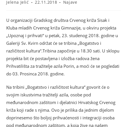
Jelena Jelić
22.11.2018
Najave
U organizaciji Gradskog društva Crvenog križa Sisak i
Kluba mladih Crvenog križa Gimnazije, u okviru projekta
„Upoznaj i prihvati“ u petak, 23. studenog 2018. godine u
Galeriji Sv. Kvirn održat će se tribina „Bogatstvo i
različitost kultura“.Tribina započinje u 18.30 sati. U sklopu
projekta bit će postavljena i izložba radova žena
Prihvatilišta za tražitelje azila Porin, a moći će se pogledati
do 03. Prosinca 2018. godine.
Na tribini „Bogatstvo i različitost kultura“ govorit će o
svojim iskustvima tražitelji azila, osobe pod
međunarodnom zaštitom i djelatnici Hrvatskog Crvenog
križa koji rade s njima. Ovo je prilika da jednim dijelom
doprinesemo što boljoj prihvaćenosti i integraciji osoba
pod međunarodnom zaštitom, a koja žive na našem