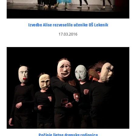
Izvedba Alise razveselila učenike OŠ Lekenik
17.03.2016
Počinje ljetna dramska radionica