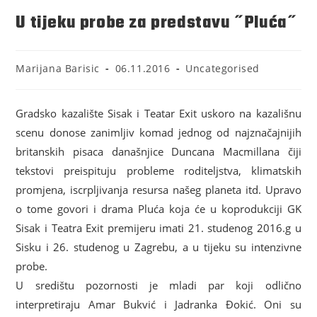
U tijeku probe za predstavu ˝Pluća˝
Marijana Barisic
06.11.2016
Uncategorised
Gradsko kazalište Sisak i Teatar Exit uskoro na kazališnu
scenu donose zanimljiv komad jednog od najznačajnijih
britanskih pisaca današnjice Duncana Macmillana čiji
tekstovi preispituju probleme roditeljstva, klimatskih
promjena, iscrpljivanja resursa našeg planeta itd. Upravo
o tome govori i drama Pluća koja će u koprodukciji GK
Sisak i Teatra Exit premijeru imati 21. studenog 2016.g u
Sisku i 26. studenog u Zagrebu, a u tijeku su intenzivne
probe.
U središtu pozornosti je mladi par koji odlično
interpretiraju Amar Bukvić i Jadranka Đokić. Oni su