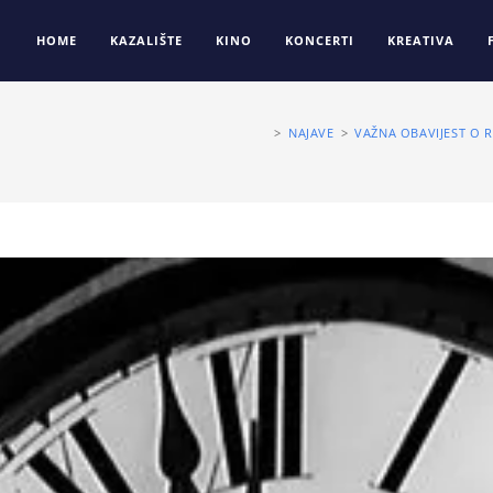
HOME
KAZALIŠTE
KINO
KONCERTI
KREATIVA
>
NAJAVE
>
VAŽNA OBAVIJEST O R