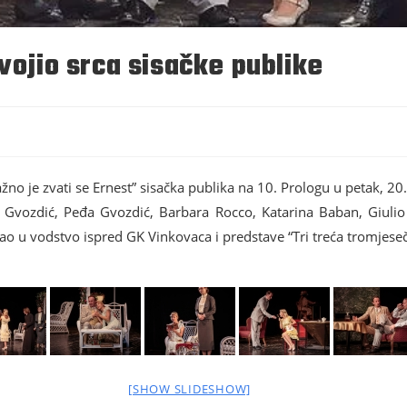
vojio srca sisačke publike
no je zvati se Ernest” sisačka publika na 10. Prologu u petak, 20
vozdić, Peđa Gvozdić, Barbara Rocco, Katarina Baban, Giulio Se
o u vodstvo ispred GK Vinkovaca i predstave “Tri treća tromjeseč
[SHOW SLIDESHOW]