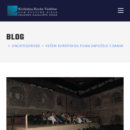
BLOG
>
UNCATEGORISED
>
VEČERI EUROPSKOG FILMA ZAPOČELE S DANSKIM 