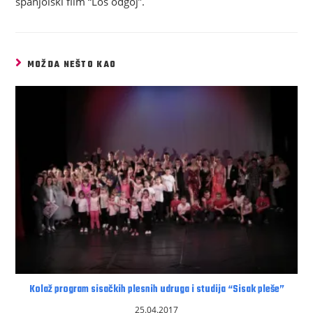
španjolski film “Loš odgoj”.
MOŽDA NEŠTO KAO
Kolaž program sisačkih plesnih udruga i studija “Sisak pleše”
25.04.2017