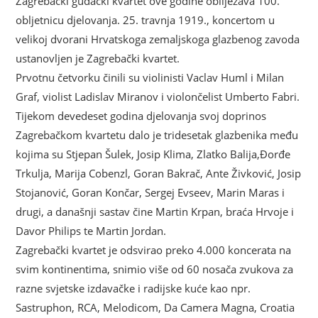
Zagrebački gudački kvartet ove godine obilježava 100.
obljetnicu djelovanja.
25. travnja 1919., koncertom u
velikoj dvorani Hrvatskoga zemaljskoga glazbenog zavoda
ustanovljen je Zagrebački kvartet.
Prvotnu četvorku činili su violinisti Vaclav Huml i Milan
Graf, violist Ladislav Miranov i violončelist Umberto Fabri.
Tijekom devedeset godina djelovanja svoj doprinos
Zagrebačkom kvartetu dalo je tridesetak glazbenika među
kojima su Stjepan Šulek, Josip Klima, Zlatko Balija,Đorđe
Trkulja, Marija Cobenzl, Goran Bakrač, Ante Živković, Josip
Stojanović, Goran Končar, Sergej Evseev, Marin Maras i
drugi, a današnji sastav čine Martin Krpan, braća Hrvoje i
Davor Philips te Martin Jordan.
Zagrebački kvartet je odsvirao preko 4.000 koncerata na
svim kontinentima, snimio više od 60 nosača zvukova za
razne svjetske izdavačke i radijske kuće kao npr.
Sastruphon, RCA, Melodicom, Da Camera Magna, Croatia