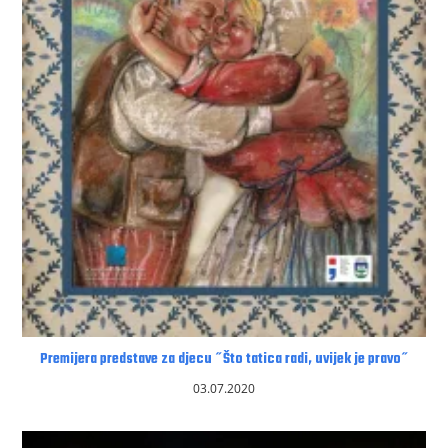
Premijera predstave za djecu ˝Što tatica radi, uvijek je pravo˝
03.07.2020