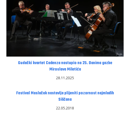
Gudački kvartet Cadenza nastupio na 25. Danima gazbe
Miroslava Miletića
28.11.2025
Festival Maslačak nastavlja plijeniti pozornost najmlađih
Siščana
22.05.2018