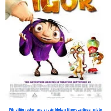
Filmofiliju nastavljamo s novim blokom filmova za djecu i mlade