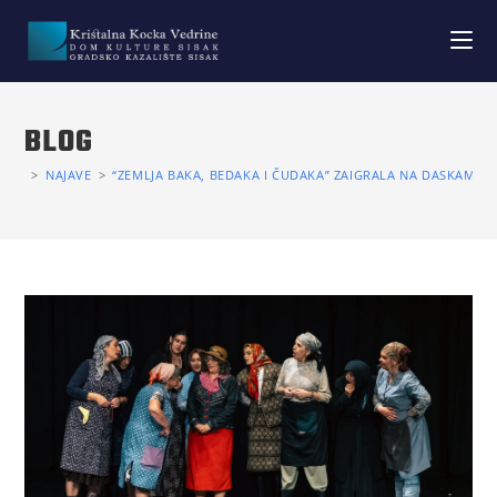
BLOG
>
NAJAVE
>
“ZEMLJA BAKA, BEDAKA I ČUDAKA” ZAIGRALA NA DASKAMA K