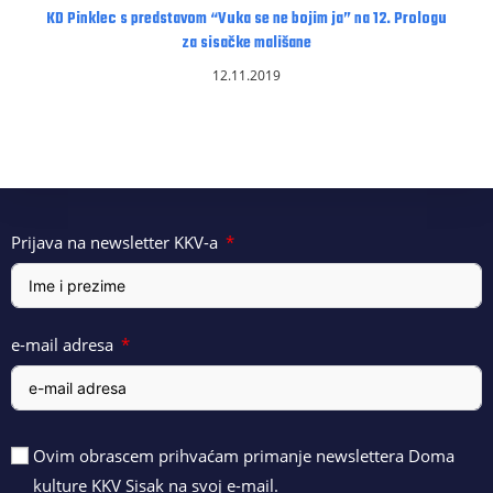
KD Pinklec s predstavom “Vuka se ne bojim ja” na 12. Prologu
za sisačke mališane
12.11.2019
Prijava na newsletter KKV-a
e-mail adresa
Ovim obrascem prihvaćam primanje newslettera Doma
kulture KKV Sisak na svoj e-mail.