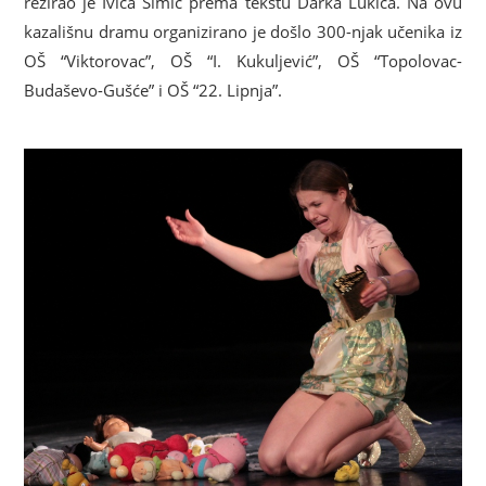
režirao je Ivica Šimić prema tekstu Darka Lukića. Na ovu
kazališnu dramu organizirano je došlo 300-njak učenika iz
OŠ “Viktorovac”, OŠ “I. Kukuljević”, OŠ “Topolovac-
Budaševo-Gušće” i OŠ “22. Lipnja”.