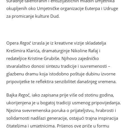
suradnje talentiranih i entuzijastičnih mladih umjetnika
okupljenih oko Umjetničke organizacije Euterpa i Udruge
za promicanje kulture Dud.
Opera
Regoč
izrasla je iz kreativne vizije skladatelja
Krešimira Klarića, dramaturginje Nikoline Rafaj i
redateljice Kristine Grubiše. Njihovo zajedničko
stvaralaštvo donosi sintezu tradicije i suvremenosti –
glazbenu dramu koja istodobno poštuje dubinu izvorne
pripovijetke te reflektira senzibilitet današnjeg vremena.
Bajka
Regoč
, iako zapisana prije više od stotinu godina,
ukorijenjena je u bogatoj tradiciji usmenog pripovijedanja.
Njezina svevremenska poruka o prijateljstvu, hrabrosti i
solidarnosti nadilazi generacije, ostajući trajna inspiracija
čitateljima i umjetnicima. Prijenos ove priče u formu