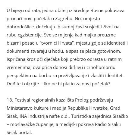
U bijegu od rata, jedna obitelj iz Srednje Bosne pokušava
pronaći novi početak u Zagrebu. No, umjesto
dobrodošlice, dočekuju ih sumnjičavi susjedi i život na
rubu egzistencije. Sve se mijenja kad majka preuzme
bizarni posao u “tvornici Hrvata”, mjestu gdje se identiteti i
dokumenti stvaraju u hodu, a spas se plaća gotovinom.
Ispričana kroz oči dječaka koji prebrzo odrasta u ratnim
vremenima, ova priča donosi dirljivu i crnohumornu
perspektivu na borbu za preživljavanje i vlastiti identitet.
Dođite i otkrijte – tko ne bi platio za novi početak?
18. Festival regionalnih kazališta Prolog podržavaju
Ministarstvo kulture i medija Republike Hrvatske, Grad
Sisak, INA Industrija nafte d.d., Turistička zajednica Sisačko
– moslavačke županije, a medijski pokriva Radio Sisak i
Sisak portal.