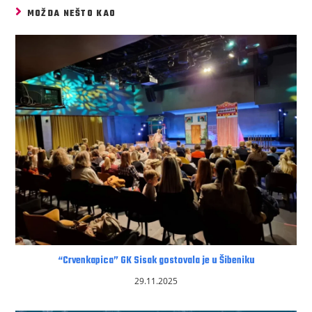
MOŽDA NEŠTO KAO
“Crvenkapica” GK Sisak gostovala je u Šibeniku
29.11.2025