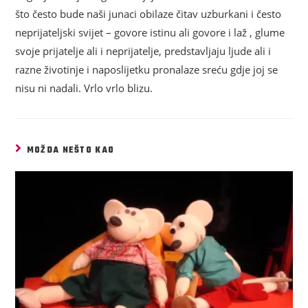
što često bude naši junaci obilaze čitav uzburkani i često
neprijateljski svijet – govore istinu ali govore i laž , glume
svoje prijatelje ali i neprijatelje, predstavljaju ljude ali i
razne životinje i naposlijetku pronalaze sreću gdje joj se
nisu ni nadali. Vrlo vrlo blizu.
MOŽDA NEŠTO KAO