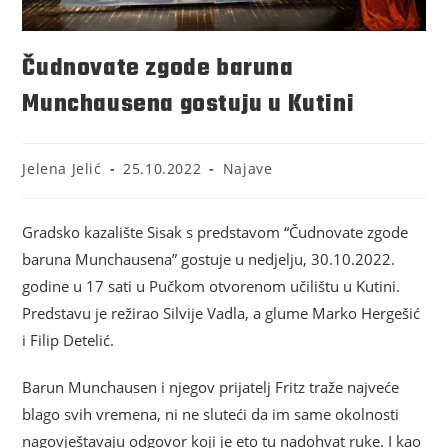
Čudnovate zgode baruna
Munchausena gostuju u Kutini
Jelena Jelić
25.10.2022
Najave
Gradsko kazalište Sisak s predstavom “Čudnovate zgode
baruna Munchausena” gostuje u nedjelju, 30.10.2022.
godine u 17 sati u Pučkom otvorenom učilištu u Kutini.
Predstavu je režirao Silvije Vadla, a glume Marko Hergešić
i Filip Detelić.
Barun Munchausen i njegov prijatelj Fritz traže najveće
blago svih vremena, ni ne sluteći da im same okolnosti
nagovještavaju odgovor koji je eto tu nadohvat ruke. I kao