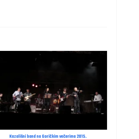
Kazališni band na Goričkim večerima 2015.