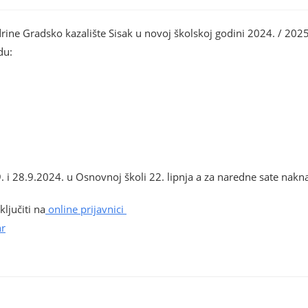
drine Gradsko kazalište Sisak u novoj školskoj godini 2024. / 202
du:
i 28.9.2024. u Osnovnoj školi 22. lipnja a za naredne sate nakn
ključiti na
online prijavnici
r