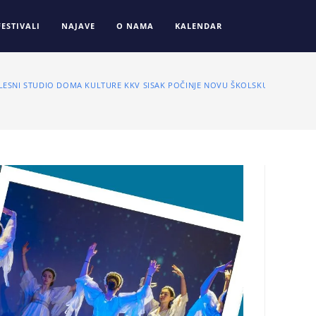
FESTIVALI
NAJAVE
O NAMA
KALENDAR
PLESNI STUDIO DOMA KULTURE KKV SISAK POČINJE NOVU ŠKOLSKU GODINU 202