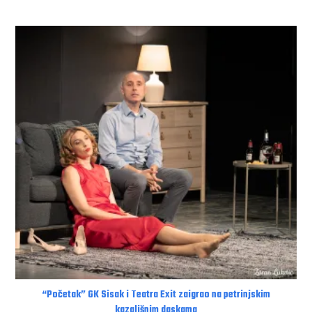
“Početak” GK Sisak i Teatra Exit zaigrao na petrinjskim
kazališnim daskama