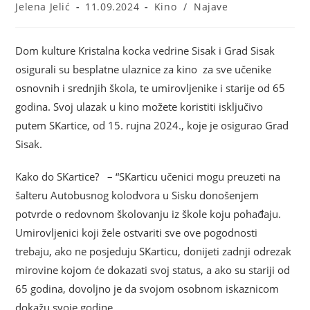
Jelena Jelić
11.09.2024
Kino
/
Najave
Dom kulture Kristalna kocka vedrine Sisak i Grad Sisak
osigurali su besplatne ulaznice za kino za sve učenike
osnovnih i srednjih škola, te umirovljenike i starije od 65
godina. Svoj ulazak u kino možete koristiti isključivo
putem SKartice, od 15. rujna 2024., koje je osigurao Grad
Sisak.
Kako do SKartice? – “SKarticu učenici mogu preuzeti na
šalteru Autobusnog kolodvora u Sisku donošenjem
potvrde o redovnom školovanju iz škole koju pohađaju.
Umirovljenici koji žele ostvariti sve ove pogodnosti
trebaju, ako ne posjeduju SKarticu, donijeti zadnji odrezak
mirovine kojom će dokazati svoj status, a ako su stariji od
65 godina, dovoljno je da svojom osobnom iskaznicom
dokažu svoje godine.