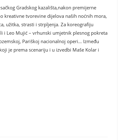
sisačkog Gradskog kazališta,nakon premijerne
ao kreativne tvorevine dijelova naših noćnih mora,
žitka, strasti i strpljenja. Za koreografiju
ali i Leo Mujić – vrhunski umjetnik plesnog pokreta
Nizozemskoj, Pariškoj nacionalnoj operi… Između
 koji je prema scenariju i u izvedbi Maše Kolar i