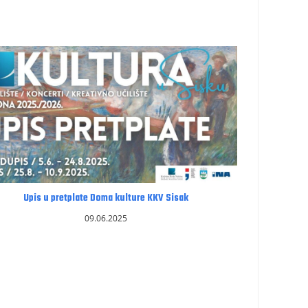
Upis u pretplate Doma kulture KKV Sisak
09.06.2025