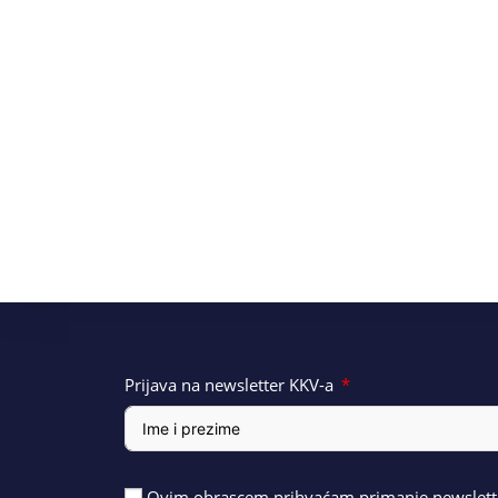
Prijava na newsletter KKV-a
Ovim obrascem prihvaćam primanje newslette