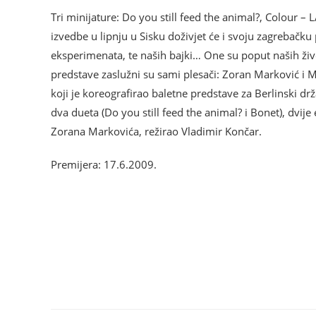
Tri minijature: Do you still feed the animal?, Colour
izvedbe u lipnju u Sisku doživjet će i svoju zagrebačk
eksperimenata, te naših bajki… One su poput naših živo
predstave zaslužni su sami plesači: Zoran Marković i Ma
koji je koreografirao baletne predstave za Berlinski d
dva dueta (Do you still feed the animal? i Bonet), dvije 
Zorana Markovića, režirao Vladimir Končar.
Premijera: 17.6.2009.