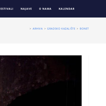
FESTIVALI
NAJAVE
O NAMA
KALENDAR
>
ARHIVA
>
GRADSKO KAZALIŠTE
>
BONET