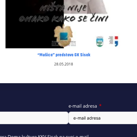
“Mušica” predstava GK Sisak
28.05.2018
e-mail adresa
ra Doma kulture KKV Sisak na svoj e-mail.