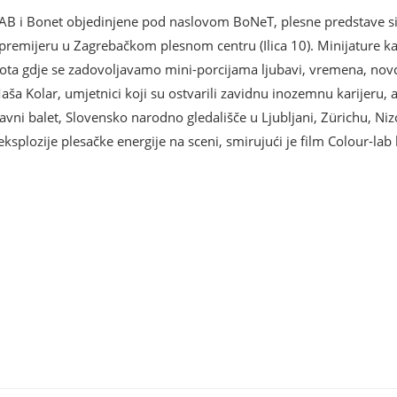
 – LAB i Bonet objedinjene pod naslovom BoNeT, plesne predstave 
u premijeru u Zagrebačkom plesnom centru (Ilica 10). Minijature k
ta gdje se zadovoljavamo mini-porcijama ljubavi, vremena, novca, u
ša Kolar, umjetnici koji su ostvarili zavidnu inozemnu karijeru, 
ržavni balet, Slovensko narodno gledališče u Ljubljani, Zürichu, 
eksplozije plesačke energije na sceni, smirujući je film Colour-lab