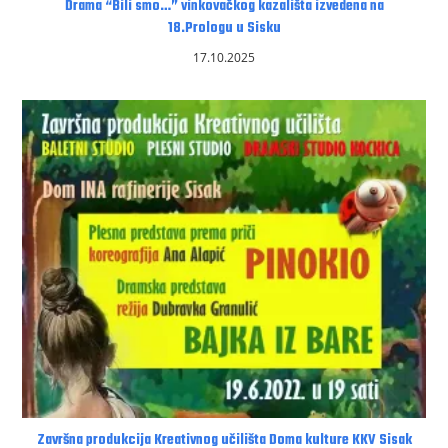
Drama “Bili smo…” vinkovačkog kazališta izvedena na
18.Prologu u Sisku
17.10.2025
Završna produkcija Kreativnog učilišta Doma kulture KKV Sisak