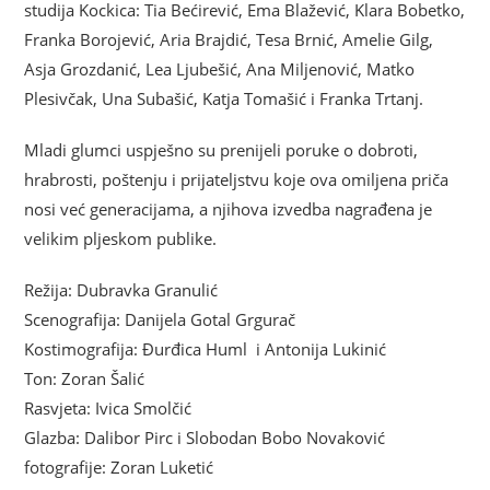
studija Kockica: Tia Bećirević, Ema Blažević, Klara Bobetko,
Franka Borojević, Aria Brajdić, Tesa Brnić, Amelie Gilg,
Asja Grozdanić, Lea Ljubešić, Ana Miljenović, Matko
Plesivčak, Una Subašić, Katja Tomašić i Franka Trtanj.
Mladi glumci uspješno su prenijeli poruke o dobroti,
hrabrosti, poštenju i prijateljstvu koje ova omiljena priča
nosi već generacijama, a njihova izvedba nagrađena je
velikim pljeskom publike.
Režija: Dubravka Granulić
Scenografija: Danijela Gotal Grgurač
Kostimografija: Đurđica Huml i Antonija Lukinić
Ton: Zoran Šalić
Rasvjeta: Ivica Smolčić
Glazba: Dalibor Pirc i Slobodan Bobo Novaković
fotografije: Zoran Luketić