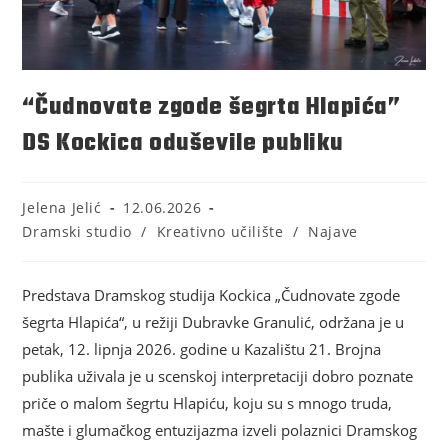
“Čudnovate zgode šegrta Hlapića”
DS Kockica oduševile publiku
Jelena Jelić
12.06.2026
Dramski studio
/
Kreativno učilište
/
Najave
Predstava Dramskog studija Kockica „Čudnovate zgode
šegrta Hlapića“, u režiji Dubravke Granulić, održana je u
petak, 12. lipnja 2026. godine u Kazalištu 21. Brojna
publika uživala je u scenskoj interpretaciji dobro poznate
priče o malom šegrtu Hlapiću, koju su s mnogo truda,
mašte i glumačkog entuzijazma izveli polaznici Dramskog