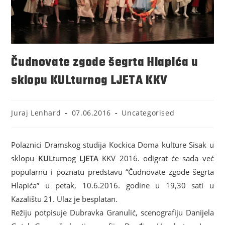
Čudnovate zgode šegrta Hlapića u
sklopu KULturnog LJETA KKV
Juraj Lenhard
07.06.2016
Uncategorised
Polaznici Dramskog studija Kockica Doma kulture Sisak u
sklopu
KUL
turnog
LJETA
KKV 2016. odigrat će sada već
popularnu i poznatu predstavu “Čudnovate zgode šegrta
Hlapića” u petak, 10.6.2016. godine u 19,30 sati u
Kazalištu 21. Ulaz je besplatan.
Režiju potpisuje Dubravka Granulić, scenografiju Danijela