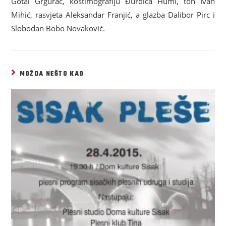
Gotal Grgurač, kostimografiju Đurđica Huml, ton Ivan
Mihić, rasvjeta Aleksandar Franjić, a glazba Dalibor Pirc i
Slobodan Bobo Novaković.
MOŽDA NEŠTO KAO