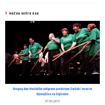
MOŽDA NEŠTO KAO
Drugog dan Maslačka odigrane predstave Cvrčak i mrav te
Djevojčica sa žigicama
07.05.2013