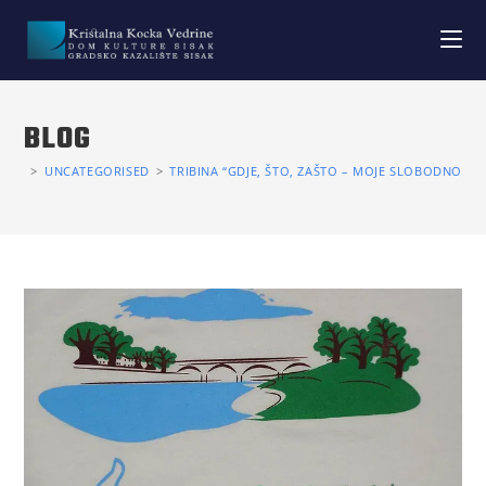
BLOG
>
UNCATEGORISED
>
TRIBINA “GDJE, ŠTO, ZAŠTO – MOJE SLOBODNO VR