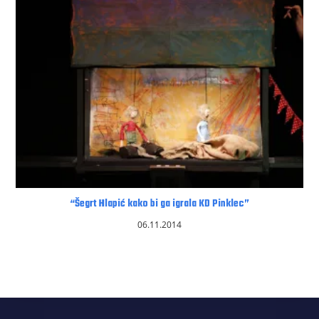
“Šegrt Hlapić kako bi ga igrala KD Pinklec”
06.11.2014