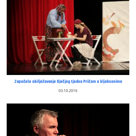
Započelo obilježavanje Dječjeg tjedna Pričom o bljaksonima
03.10.2016