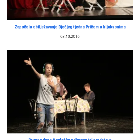
Započelo obilježavanje Dječjeg tjedna Pričom o bljaksonima
03.10.2016