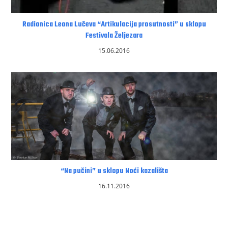
Radionica Leona Lučeva “Artikulacija prosutnosti” u sklopu
Festivala Željezara
15.06.2016
“Na pučini” u sklopu Noći kazališta
16.11.2016