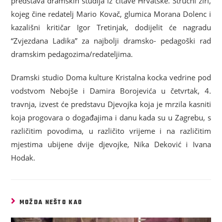
predstava dramskih studija iz čitave Hrvatske. Stručni žiri,
kojeg čine redatelj Mario Kovač, glumica Morana Dolenc i
kazališni kritičar Igor Tretinjak, dodijelit će nagradu
“Zvjezdana Ladika” za najbolji dramsko- pedagoški rad
dramskim pedagozima/redateljima.
Dramski studio Doma kulture Kristalna kocka vedrine pod
vodstvom Nebojše i Damira Borojevića u četvrtak, 4.
travnja, izvest će predstavu Djevojka koja je mrzila kasniti
koja progovara o događajima i danu kada su u Zagrebu, s
različitim povodima, u različito vrijeme i na različitim
mjestima ubijene dvije djevojke, Nika Deković i Ivana
Hodak.
MOŽDA NEŠTO KAO