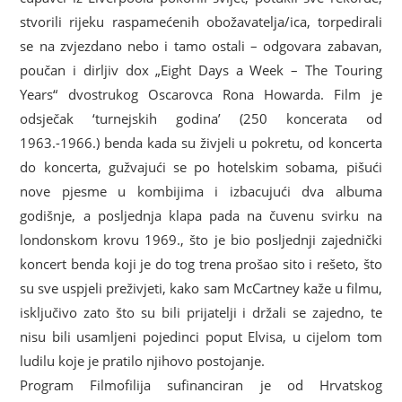
stvorili rijeku raspamećenih obožavatelja/ica, torpedirali
se na zvjezdano nebo i tamo ostali – odgovara zabavan,
poučan i dirljiv dox „Eight Days a Week – The Touring
Years“ dvostrukog Oscarovca Rona Howarda. Film je
odsječak ‘turnejskih godina’ (250 koncerata od
1963.-1966.) benda kada su živjeli u pokretu, od koncerta
do koncerta, gužvajući se po hotelskim sobama, pišući
nove pjesme u kombijima i izbacujući dva albuma
godišnje, a posljednja klapa pada na čuvenu svirku na
londonskom krovu 1969., što je bio posljednji zajednički
koncert benda koji je do tog trena prošao sito i rešeto, što
su sve uspjeli preživjeti, kako sam McCartney kaže u filmu,
isključivo zato što su bili prijatelji i držali se zajedno, te
nisu bili usamljeni pojedinci poput Elvisa, u cijelom tom
ludilu koje je pratilo njihovo postojanje.
Program Filmofilija sufinanciran je od Hrvatskog