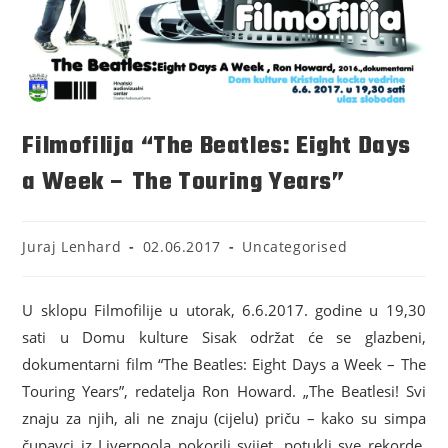
Filmofilija “The Beatles: Eight Days
a Week – The Touring Years”
Juraj Lenhard
02.06.2017
Uncategorised
U sklopu Filmofilije u utorak, 6.6.2017. godine u 19,30
sati u Domu kulture Sisak održat će se glazbeni,
dokumentarni film “The Beatles: Eight Days a Week – The
Touring Years”, redatelja Ron Howard. „The Beatlesi! Svi
znaju za njih, ali ne znaju (cijelu) priču – kako su simpa
čupavci iz Liverpoola pokorili svijet, potukli sve rekorde,