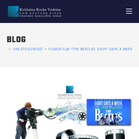
BLOG
>
UNCATEGORISED
>
FILMOFILIJA “THE BEATLES: EIGHT DAYS A WEEK –