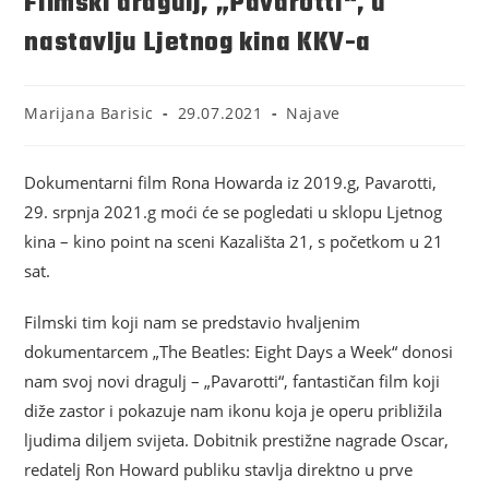
Filmski dragulj, „Pavarotti“, u
nastavlju Ljetnog kina KKV-a
Marijana Barisic
29.07.2021
Najave
Dokumentarni film Rona Howarda iz 2019.g, Pavarotti,
29. srpnja 2021.g moći će se pogledati u sklopu Ljetnog
kina – kino point na sceni Kazališta 21, s početkom u 21
sat.
Filmski tim koji nam se predstavio hvaljenim
dokumentarcem „The Beatles: Eight Days a Week“ donosi
nam svoj novi dragulj – „Pavarotti“, fantastičan film koji
diže zastor i pokazuje nam ikonu koja je operu približila
ljudima diljem svijeta. Dobitnik prestižne nagrade Oscar,
redatelj Ron Howard publiku stavlja direktno u prve