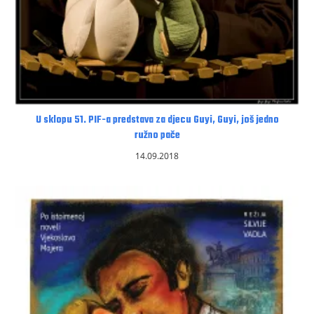
U sklopu 51. PIF-a predstava za djecu Guyi, Guyi, još jedno
ružno pače
14.09.2018