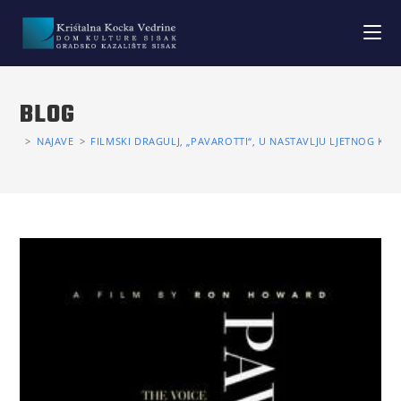
BLOG
>
NAJAVE
>
FILMSKI DRAGULJ, „PAVAROTTI“, U NASTAVLJU LJETNOG KIN