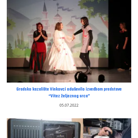
Gradsko kazalište Vinkovci oduševilo izvedbom predstave
“Vitez željeznog srca”
05.07.2022