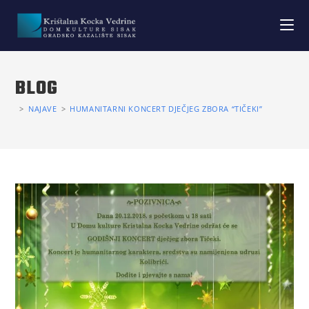
BLOG
>
NAJAVE
>
HUMANITARNI KONCERT DJEČJEG ZBORA “TIČEKI”