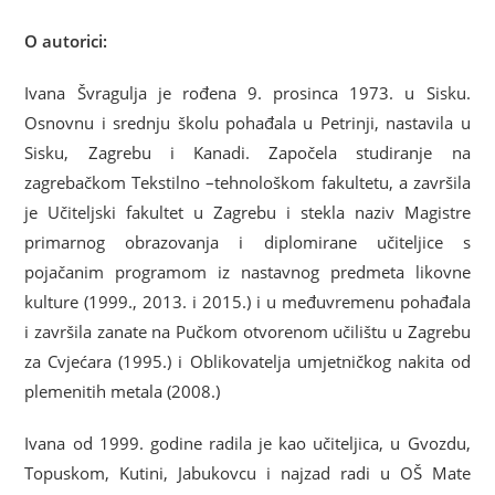
O autorici:
Ivana Švragulja je rođena 9. prosinca 1973. u Sisku.
Osnovnu i srednju školu pohađala u Petrinji, nastavila u
Sisku, Zagrebu i Kanadi. Započela studiranje na
zagrebačkom Tekstilno –tehnološkom fakultetu, a završila
je Učiteljski fakultet u Zagrebu i stekla naziv Magistre
primarnog obrazovanja i diplomirane učiteljice s
pojačanim programom iz nastavnog predmeta likovne
kulture (1999., 2013. i 2015.) i u međuvremenu pohađala
i završila zanate na Pučkom otvorenom učilištu u Zagrebu
za Cvjećara (1995.) i Oblikovatelja umjetničkog nakita od
plemenitih metala (2008.)
Ivana od 1999. godine radila je kao učiteljica, u Gvozdu,
Topuskom, Kutini, Jabukovcu i najzad radi u OŠ Mate