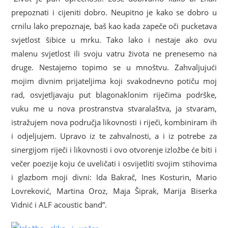
prepoznati i cijeniti dobro. Neupitno je kako se dobro u
crnilu lako prepoznaje, baš kao kada zapeče oči pucketava
svjetlost šibice u mrku. Tako lako i nestaje ako ovu
malenu svjetlost ili svoju vatru života ne prenesemo na
druge. Nestajemo topimo se u mnoštvu. Zahvaljujući
mojim divnim prijateljima koji svakodnevno potiču moj
rad, osvjetljavaju put blagonaklonim riječima podrške,
vuku me u nova prostranstva stvaralaštva, ja stvaram,
istražujem nova područja likovnosti i riječi, kombiniram ih
i odjeljujem. Upravo iz te zahvalnosti, a i iz potrebe za
sinergijom riječi i likovnosti i ovo otvorenje izložbe će biti i
večer poezije koju će uveličati i osvijetliti svojim stihovima
i glazbom moji divni: Ida Bakrač, Ines Kosturin, Mario
Lovreković, Martina Oroz, Maja Šiprak, Marija Biserka
Vidnić i ALF acoustic band”.