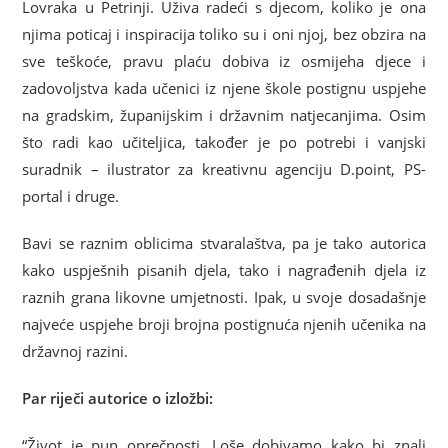
Lovraka u Petrinji. Uživa radeći s djecom, koliko je ona
njima poticaj i inspiracija toliko su i oni njoj, bez obzira na
sve teškoće, pravu plaću dobiva iz osmijeha djece i
zadovoljstva kada učenici iz njene škole postignu uspjehe
na gradskim, županijskim i državnim natjecanjima. Osim
što radi kao učiteljica, također je po potrebi i vanjski
suradnik – ilustrator za kreativnu agenciju D.point, PS-
portal i druge.
Bavi se raznim oblicima stvaralaštva, pa je tako autorica
kako uspješnih pisanih djela, tako i nagrađenih djela iz
raznih grana likovne umjetnosti. Ipak, u svoje dosadašnje
najveće uspjehe broji brojna postignuća njenih učenika na
državnoj razini.
Par riječi autorice o izložbi:
“Život je pun oprečnosti. Loše dobivamo kako bi znali