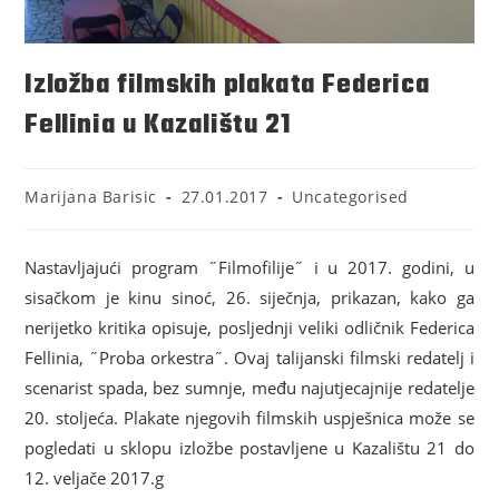
Izložba filmskih plakata Federica
Fellinia u Kazalištu 21
Marijana Barisic
27.01.2017
Uncategorised
Nastavljajući program ˝Filmofilije˝ i u 2017. godini, u
sisačkom je kinu sinoć, 26. siječnja, prikazan, kako ga
nerijetko kritika opisuje, posljednji veliki odličnik Federica
Fellinia, ˝Proba orkestra˝. Ovaj talijanski filmski redatelj i
scenarist spada, bez sumnje, među najutjecajnije redatelje
20. stoljeća. Plakate njegovih filmskih uspješnica može se
pogledati u sklopu izložbe postavljene u Kazalištu 21 do
12. veljače 2017.g