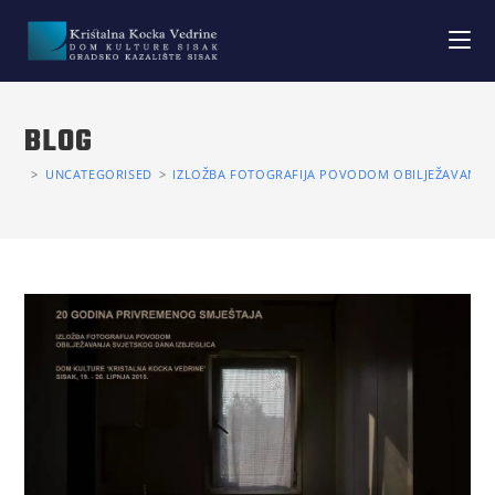
BLOG
>
UNCATEGORISED
>
IZLOŽBA FOTOGRAFIJA POVODOM OBILJEŽAVANJA 