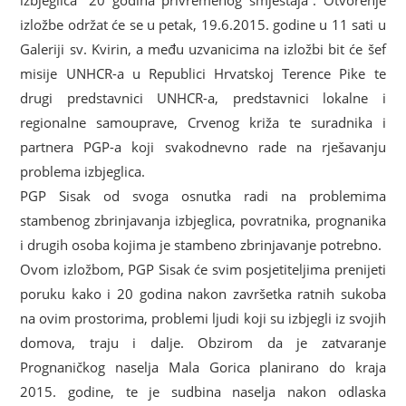
izbjeglica “20 godina privremenog smještaja”. Otvorenje
izložbe održat će se u petak, 19.6.2015. godine u 11 sati u
Galeriji sv. Kvirin, a među uzvanicima na izložbi bit će šef
misije UNHCR-a u Republici Hrvatskoj Terence Pike te
drugi predstavnici UNHCR-a, predstavnici lokalne i
regionalne samouprave, Crvenog križa te suradnika i
partnera PGP-a koji svakodnevno rade na rješavanju
problema izbjeglica.
PGP Sisak od svoga osnutka radi na problemima
stambenog zbrinjavanja izbjeglica, povratnika, prognanika
i drugih osoba kojima je stambeno zbrinjavanje potrebno.
Ovom izložbom, PGP Sisak će svim posjetiteljima prenijeti
poruku kako i 20 godina nakon završetka ratnih sukoba
na ovim prostorima, problemi ljudi koji su izbjegli iz svojih
domova, traju i dalje. Obzirom da je zatvaranje
Prognaničkog naselja Mala Gorica planirano do kraja
2015. godine, te je sudbina naselja nakon odlaska