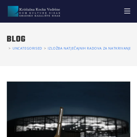
BLOG
>
UNCATEGORISED
>
IZLOŽBA NATJEČAJNIH RADOVA ZA NATKRIVANJE I 