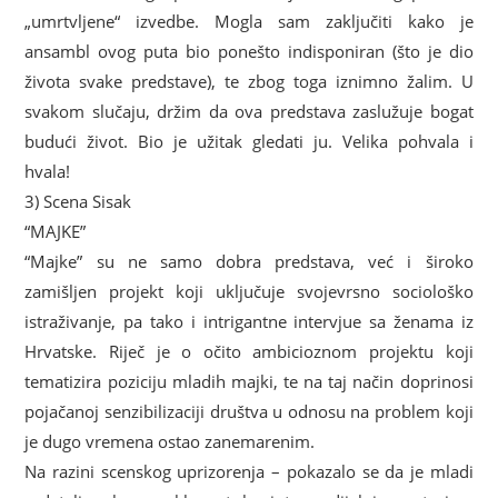
„umrtvljene“ izvedbe. Mogla sam zaključiti kako je
ansambl ovog puta bio ponešto indisponiran (što je dio
života svake predstave), te zbog toga iznimno žalim. U
svakom slučaju, držim da ova predstava zaslužuje bogat
budući život. Bio je užitak gledati ju. Velika pohvala i
hvala!
3) Scena Sisak
“MAJKE”
“Majke” su ne samo dobra predstava, već i široko
zamišljen projekt koji uključuje svojevrsno sociološko
istraživanje, pa tako i intrigantne intervjue sa ženama iz
Hrvatske. Riječ je o očito ambicioznom projektu koji
tematizira poziciju mladih majki, te na taj način doprinosi
pojačanoj senzibilizaciji društva u odnosu na problem koji
je dugo vremena ostao zanemarenim.
Na razini scenskog uprizorenja – pokazalo se da je mladi