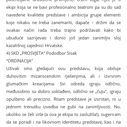
ekipi koja se ne bavi profesionalno teatrom pa su do sad
navedene kvalitete predstave i ambicija grupe elementi
koje nikako ne treba zanemariti, dapače – držim da se
ovakav način rada treba trajno podržavati kako bi
ubuduće sazrijevao i donio još jedan zanimljiv sloj
kazališnoj zajednici Hrvatske.
4) SKD „PROSVJETA“ Pododbor Sisak
“ORDINACIJA”
Uživali smo gledajući ovu predstavu, koja obiluje
duhovitim mizanscenskim rješenjima, ali i izvrsnim
glumačkim kreacijama. Svi odreda igraju odlično,
međusobno su dobro usklađeni, odlično se „čuju“, igraju
opušteno ali precizno. Ritam predstave je izvrstan, ni u
jednom trenutku izvedba ne gubi na zanimljivosti. No,
ukoliko se želi više (a ova je ekipa to zaslužila!), sugeriram
da se poradi i na likovnom identitetu predstave, kao i na