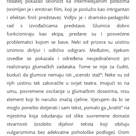
redatelj pokazao sklonost ka intermedijalnim potezima
(snimljen je i emitiran film, koji je poslužio kao intrigantan
i efektan finiš predstave). Vidljiv je i dramsko-pedagoški
rad s izvođačicama predstave. Glumice dobro
funkcioniraju kao ekipa, predane su i posvećene
problematici kojom se bave. Neki od prizora su uistinu
iznimno dirljivi i odlično odigrani. Međutim, tijekom
izvedbe se pokazala i određena neujednačenost pri
realiziranju glumačkih zadataka. Tome se nije za čuditi,
budući da glumice nemaju isti „scenski staž“: Neke su od
njih uistinu tek zakoračile u svijet teatra. Imajući to na
umu, povremene oscilacije u glumačkim dosezima, nisu
element koji bi narušio značaj cjeline. Vjerujem da bi se
moglo ponešto dotjerati i sam tekst, pomalo ga „kratiti“ na
mjestima koja odudaraju od slike suvremene domaće
stvarnosti (osobito dijelovi teksta koji obiluju
vulgarizmima bez adekvatne psihološke podloge). Osim