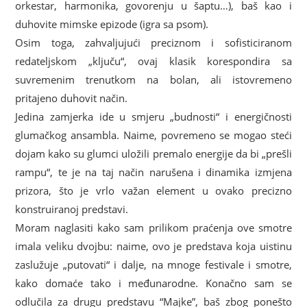
orkestar, harmonika, govorenju u šaptu…), baš kao i
duhovite mimske epizode (igra sa psom).
Osim toga, zahvaljujući preciznom i sofisticiranom
redateljskom „ključu“, ovaj klasik korespondira sa
suvremenim trenutkom na bolan, ali istovremeno
pritajeno duhovit način.
Jedina zamjerka ide u smjeru „budnosti“ i energičnosti
glumačkog ansambla. Naime, povremeno se mogao steći
dojam kako su glumci uložili premalo energije da bi „prešli
rampu“, te je na taj način narušena i dinamika izmjena
prizora, što je vrlo važan element u ovako precizno
konstruiranoj predstavi.
Moram naglasiti kako sam prilikom praćenja ove smotre
imala veliku dvojbu: naime, ovo je predstava koja uistinu
zaslužuje „putovati“ i dalje, na mnoge festivale i smotre,
kako domaće tako i međunarodne. Konačno sam se
odlučila za drugu predstavu “Majke”, baš zbog ponešto