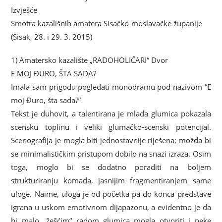
Izvješće
Smotra kazališnih amatera Sisačko-moslavačke županije
(Sisak, 28. i 29. 3. 2015)
1) Amatersko kazalište „RADOHOLIČARI“ Dvor
E MOJ ĐURO, ŠTA SADA?
Imala sam prigodu pogledati monodramu pod nazivom “E
moj Đuro, šta sada?”
Tekst je duhovit, a talentirana je mlada glumica pokazala
scensku toplinu i veliki glumačko-scenski potencijal.
Scenografija je mogla biti jednostavnije riješena; možda bi
se minimalističkim pristupom dobilo na snazi izraza. Osim
toga, moglo bi se dodatno poraditi na boljem
strukturiranju komada, jasnijim fragmentiranjem same
uloge. Naime, uloga je od početka pa do konca predstave
igrana u uskom emotivnom dijapazonu, a evidentno je da
bi malo „žešćim“ radom glumica mogla otvoriti i neke