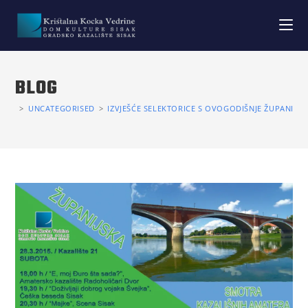
BLOG
>
UNCATEGORISED
>
IZVJEŠĆE SELEKTORICE S OVOGODIŠNJE ŽUPANIJS