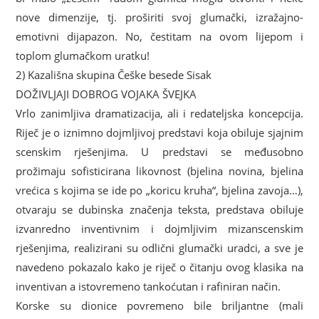
nove dimenzije, tj. proširiti svoj glumački, izražajno-
emotivni dijapazon. No, čestitam na ovom lijepom i
toplom glumačkom uratku!
2) Kazališna skupina Češke besede Sisak
DOŽIVLJAJI DOBROG VOJAKA ŠVEJKA
Vrlo zanimljiva dramatizacija, ali i redateljska koncepcija.
Riječ je o iznimno dojmljivoj predstavi koja obiluje sjajnim
scenskim rješenjima. U predstavi se međusobno
prožimaju sofisticirana likovnost (bjelina novina, bjelina
vrećica s kojima se ide po „koricu kruha“, bjelina zavoja…),
otvaraju se dubinska značenja teksta, predstava obiluje
izvanredno inventivnim i dojmljivim mizanscenskim
rješenjima, realizirani su odlični glumački uradci, a sve je
navedeno pokazalo kako je riječ o čitanju ovog klasika na
inventivan a istovremeno tankoćutan i rafiniran način.
Korske su dionice povremeno bile briljantne (mali