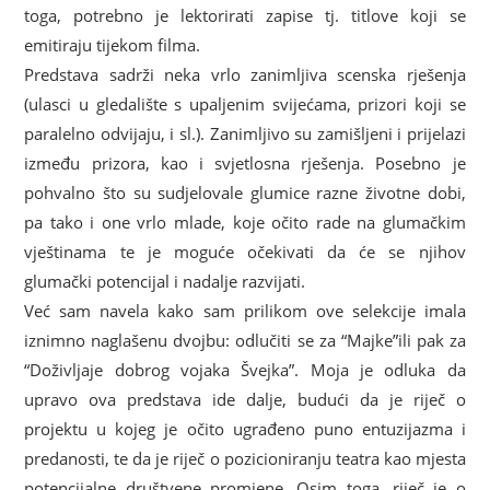
toga, potrebno je lektorirati zapise tj. titlove koji se
emitiraju tijekom filma.
Predstava sadrži neka vrlo zanimljiva scenska rješenja
(ulasci u gledalište s upaljenim svijećama, prizori koji se
paralelno odvijaju, i sl.). Zanimljivo su zamišljeni i prijelazi
između prizora, kao i svjetlosna rješenja. Posebno je
pohvalno što su sudjelovale glumice razne životne dobi,
pa tako i one vrlo mlade, koje očito rade na glumačkim
vještinama te je moguće očekivati da će se njihov
glumački potencijal i nadalje razvijati.
Već sam navela kako sam prilikom ove selekcije imala
iznimno naglašenu dvojbu: odlučiti se za “Majke”ili pak za
“Doživljaje dobrog vojaka Švejka”. Moja je odluka da
upravo ova predstava ide dalje, budući da je riječ o
projektu u kojeg je očito ugrađeno puno entuzijazma i
predanosti, te da je riječ o pozicioniranju teatra kao mjesta
potencijalne društvene promjene. Osim toga, riječ je o