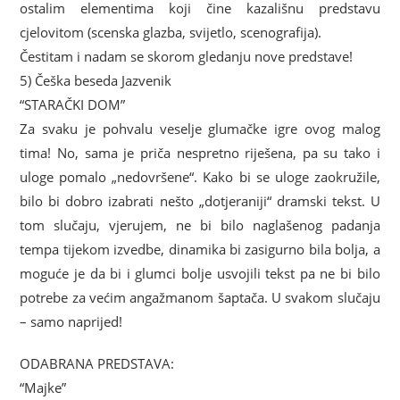
ostalim elementima koji čine kazališnu predstavu
cjelovitom (scenska glazba, svijetlo, scenografija).
Čestitam i nadam se skorom gledanju nove predstave!
5) Češka beseda Jazvenik
“STARAČKI DOM”
Za svaku je pohvalu veselje glumačke igre ovog malog
tima! No, sama je priča nespretno riješena, pa su tako i
uloge pomalo „nedovršene“. Kako bi se uloge zaokružile,
bilo bi dobro izabrati nešto „dotjeraniji“ dramski tekst. U
tom slučaju, vjerujem, ne bi bilo naglašenog padanja
tempa tijekom izvedbe, dinamika bi zasigurno bila bolja, a
moguće je da bi i glumci bolje usvojili tekst pa ne bi bilo
potrebe za većim angažmanom šaptača. U svakom slučaju
– samo naprijed!
ODABRANA PREDSTAVA:
“Majke”