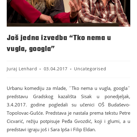
Još jedna izvedba “Tko nema u
vugla, googla”
Juraj Lenhard
03.04.2017
Uncategorised
Urbanu komediju za mlade, ˝Tko nema u vugla, googla˝
predstavu Gradskog kazališta Sisak u ponedjeljak,
3.4.2017. godine pogledali su učenici OŠ Budaševo-
Topolovac-Gušće. Predstava je nastala prema tekstu Petre
Cicvarić, režiju potpisuje Peđa Gvozdić, koji i glumi, a u
predstavi igraju još i Sara Ipša i Filip Eldan.