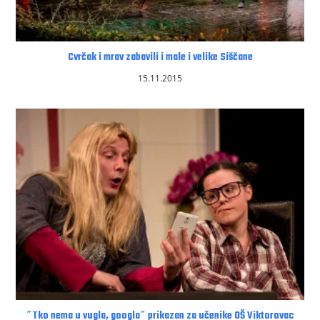
Cvrčak i mrav zabavili i male i velike Siščane
15.11.2015
˝Tko nema u vugla, googla˝ prikazan za učenike OŠ Viktorovac