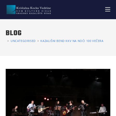
BLOG
>
UNCATEGORISED
>
KAZALIŠNI BEND KKV NA NOĆI 100 VEČERA