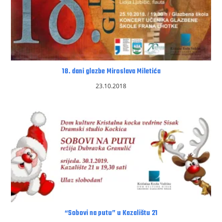
18. dani glazbe Miroslava Miletića
23.10.2018
“Sobovi na putu” u Kazalištu 21