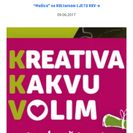
“Mušica” na KULturnom LJETU KKV-a
09.06.2017