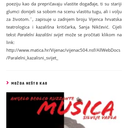
poeziju kao da prepričavaju vlastite događaje, ti su stariji
glumci donijeli sa sobom na scenu vlastitu tugu, ali i volju
za životom.˝, zapisuje u zadnjem broju Vijenca hrvatska
teatrologica i kazališna kritičarka, Sanja Nikčević. Cijeli
tekst
Paralelni kazališni svijet
može se pročitati klikom na
link:
http://www.matica.hr/Vijenac/vijenac504.nsf/AllWebDocs
/Paralelni_kazalisni_svijet_
MOŽDA NEŠTO KAO