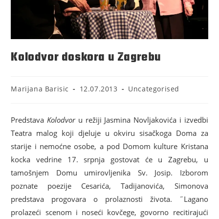
Kolodvor doskora u Zagrebu
Marijana Barisic
12.07.2013
Uncategorised
Predstava
Kolodvor
u režiji Jasmina Novljakovića i izvedbi
Teatra malog koji djeluje u okviru sisačkoga Doma za
starije i nemoćne osobe, a pod Domom kulture Kristana
kocka vedrine 17. srpnja gostovat će u Zagrebu, u
tamošnjem Domu umirovljenika Sv. Josip. Izborom
poznate poezije Cesarića, Tadijanovića, Simonova
predstava progovara o prolaznosti života. ˝Lagano
prolazeći scenom i noseći kovčege, govorno recitirajući